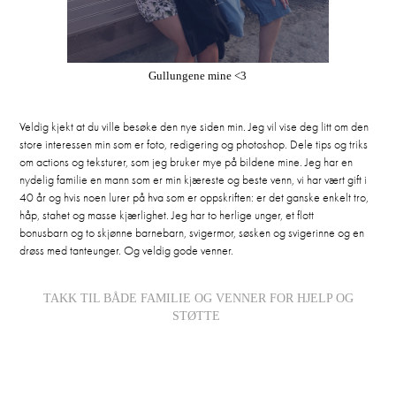
Gullungene mine <3
Veldig kjekt at du ville besøke den nye siden min. Jeg vil vise deg litt om den
store interessen min som er foto, redigering og photoshop. Dele tips og triks
om actions og teksturer, som jeg bruker mye på bildene mine. Jeg har en
nydelig familie en mann som er min kjæreste og beste venn, vi har vært gift i
40 år og hvis noen lurer på hva som er oppskriften: er det ganske enkelt tro,
håp, stahet og masse kjærlighet. Jeg har to herlige unger, et flott
bonusbarn og to skjønne barnebarn, svigermor, søsken og svigerinne og en
drøss med tanteunger. Og veldig gode venner.
TAKK TIL BÅDE FAMILIE OG VENNER FOR HJELP OG
STØTTE