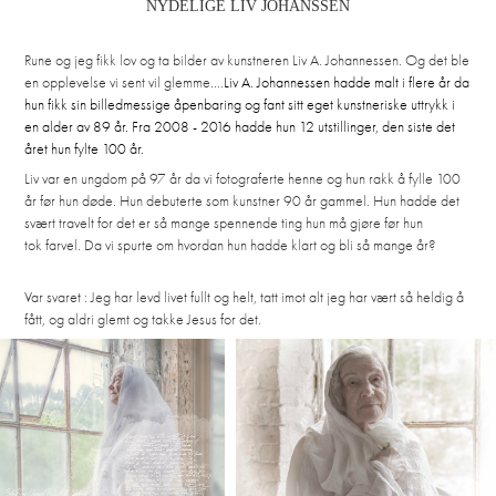
NYDELIGE LIV JOHANSSEN
Rune og jeg fikk lov og ta bilder av kunstneren Liv A. Johannessen. Og det ble
en opplevelse vi sent vil glemme...
.
Liv A. Johannessen hadde malt i flere år da
hun fikk sin billedmessige åpenbaring og fant sitt eget kunstneriske uttrykk i
en alder av 89 år. Fra 2008 - 2016 hadde hun 12 utstillinger, den siste det
året hun fylte 100 år.
Liv var en ungdom på 97 år da vi fotograferte henne og hun rakk å fylle 100
år før hun døde. Hun debuterte som kunstner 90 år gammel. Hun hadde det
svært travelt for det er så mange spennende ting hun må gjøre før hun
tok farvel. Da vi spurte om hvordan hun hadde klart og bli så mange år?
Var svaret : Jeg har levd livet fullt og helt, tatt imot alt jeg har vært så heldig å
fått, og aldri glemt og takke Jesus for det.